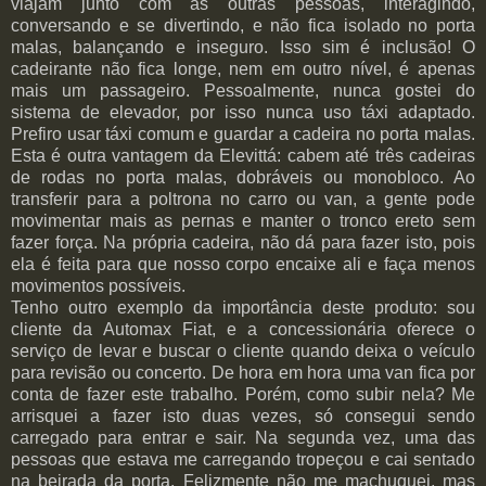
viajam junto com as outras pessoas, interagindo,
conversando e se divertindo, e não fica isolado no porta
malas, balançando e inseguro. Isso sim é inclusão! O
cadeirante não fica longe, nem em outro nível, é apenas
mais um passageiro. Pessoalmente, nunca gostei do
sistema de elevador, por isso nunca uso táxi adaptado.
Prefiro usar táxi comum e guardar a cadeira no porta malas.
Esta é outra vantagem da Elevittá: cabem até três cadeiras
de rodas no porta malas, dobráveis ou monobloco. Ao
transferir para a poltrona no carro ou van, a gente pode
movimentar mais as pernas e manter o tronco ereto sem
fazer força. Na própria cadeira, não dá para fazer isto, pois
ela é feita para que nosso corpo encaixe ali e faça menos
movimentos possíveis.
Tenho outro exemplo da importância deste produto: sou
cliente da Automax Fiat, e a concessionária oferece o
serviço de levar e buscar o cliente quando deixa o veículo
para revisão ou concerto. De hora em hora uma van fica por
conta de fazer este trabalho. Porém, como subir nela? Me
arrisquei a fazer isto duas vezes, só consegui sendo
carregado para entrar e sair. Na segunda vez, uma das
pessoas que estava me carregando tropeçou e cai sentado
na beirada da porta. Felizmente não me machuquei, mas