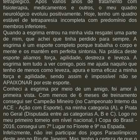
tetraplégico. Após vários anos de tratamento com
fisioterapia, medicamentos e outros, o meu quadro
neurológico evoluiu positivamente. Hoje, tenho um quadro
estável de tetraparesia incompleta com predomínio dos
membros inferiores.
Quando a esgrima entrou na minha vida resgatei uma parte
de mim, que achei que tinha perdido para sempre. A
esgrima é um esporte completo porque trabalha o corpo e
mente e os mantém em perfeita sintonia. Na prática deste
esporte aliamos força, agilidade, destreza e leveza. A
esgrima tem tudo a ver comigo, pois me ajuda naquilo que
tenho de menos como leveza, apura e torna eficaz a minha
força e agilidade, sendo assim é impossível não se
APAIXONAR por este esporte.
Conheci a esgrima por meio de um amigo, foi amor à
primeira vista. Com menos de 6 meses de treinamento
consegui ser Campeão Mineiro (no Campeonato Interno da
ACE - Ação com Esporte), na minha categoria (A), e Prata
no Geral (Disputada entre as categorias A, B e C). Logo no
meu primeiro torneio em nível nacional, I Copa do Brasil -
2016, consegui um 7º Lugar no Florete e 9º na Espada.
Infelizmente, não irei participar dos jogos Paraolímpicos
deste ano no Rio de Janeiro. Mas, tenho a certeza de que o