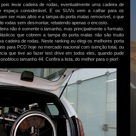
pois levar cadeira de rodas, eventualmente uma cadeira de
m espaço considerável. E os SUVs vem a calhar para os
mam ser mais altos e a tampa do porta malas removível, o que
a de rodas sem desmontar, rebatendo apenas o encosto.
deira não é somente o tamanho, mas principalmente o formato.
lásticos que cobrem a tampa do porta malas não são muito
 cadeira de rodas. Neste ranking eu elegi os melhores porta
s para PCD hoje no mercado nacional com isenção total, ou
cia que tive ao fazer test drive em todos eles, quando pude
nobloco tamanho 44. Confira a lista, do melhor para o pior!