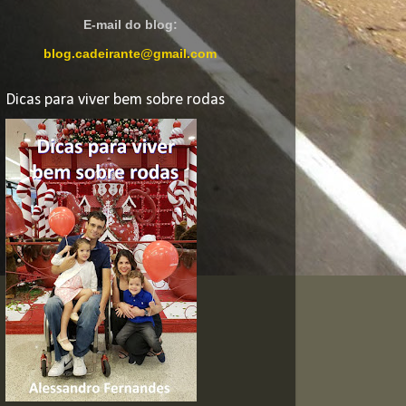
E-mail do blog:
blog.cadeirante@gmail.com
Dicas para viver bem sobre rodas