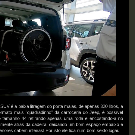
V é a baixa litragem do porta malas, de apenas 320 litros, a
mato mais "quadradinho" da carroceria do Jeep, é possível
o tamanho 44 retirando apenas uma roda e encostando-a no
acilmente atrás da cadeira, deixando um bom espaço embaixo e
nores cabem inteiras! Por isto ele fica num bom sexto lugar.