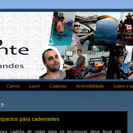
Carros
Lazer
Cadeiras
Acessibilidade
Sobre o a
19
pactos para cadeirantes
sa cadeira de rodas para se locomover deve levar em