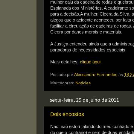
mulher caiu da cadeira de rodas e quebro
Esplanada dos Ministérios. A cadeirante s
para a decisão.
A mulher, Cicera da Silva, 
alegou que o acidente aconteceu por falta 
facilitar a circulação de cadeiras de roda
Cicera por danos morais e materiais.
A Justiça entendeu ainda que a administr
portadoras de necessidades especiais.
Mais detalhes,
clique aqui
.
Postado por
Alessandro Fernandes
às
18:2
Marcadores:
Notícias
sexta-feira, 29 de julho de 2011
Dois encostos
Não, não estou falando do meu cunhado e 
do que o contrário) e nem de duas entidad