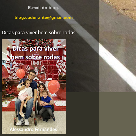
E-mail do blog:
blog.cadeirante@gmail.com
Dicas para viver bem sobre rodas