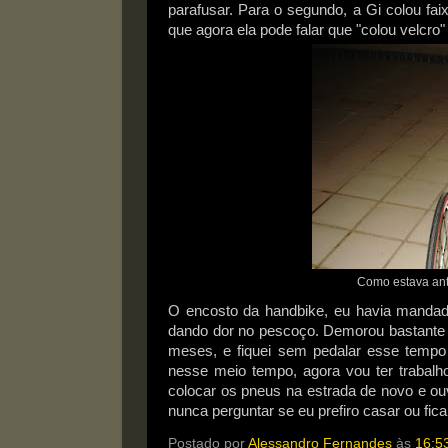
parafusar. Para o segundo, a Gi colou fa
que agora ela pode falar que "colou velcro
Como estava ante
O encosto da handbike, eu havia mandado
dando dor no pescoço. Demorou bastante p
meses, e fiquei sem pedalar esse tempo 
nesse meio tempo, agora vou ter trabalho
colocar os pneus na estrada de novo e ouv
nunca perguntar se eu prefiro casar ou fic
Postado por
Alessandro Fernandes
às
16:5