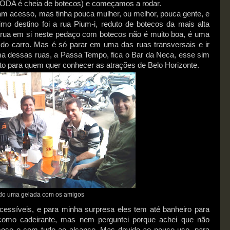
 TODA é cheia de botecos) e começamos a rodar.
am acesso, mas tinha pouca mulher, ou melhor, pouca gente, e
mo destino foi a rua Pium-i, reduto de botecos da mais alta
A rua em si neste pedaço com botecos não é muito boa, é uma
r do carro. Mas é só parar em uma das ruas transversais e ir
ma dessas ruas, a Passa Tempo, fica o Bar da Neca, esse sim
to para quem quer conhecer as atrações de Belo Horizonte.
ndo uma gelada com os amigos
cessíveis, e para minha surpresa eles tem até banheiro para
s como cadeirante, mas nem perguntei porque achei que não