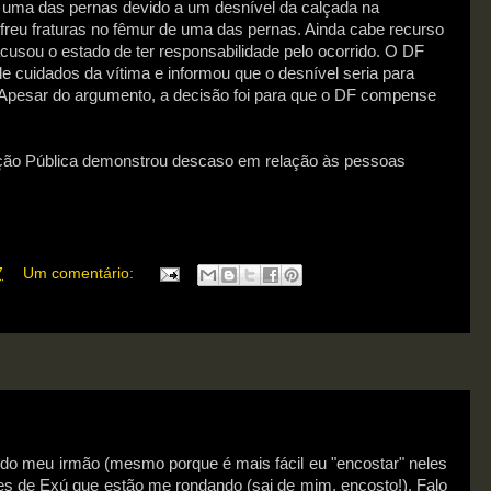
u uma das pernas devido a um desnível da calçada na
ofreu fraturas no fêmur de uma das pernas. Ainda cabe recurso
acusou o estado de ter responsabilidade pelo ocorrido. O DF
de cuidados da vítima e informou que o desnível seria para
s. Apesar do argumento, a decisão foi para que o DF compense
ação Pública demonstrou descaso em relação às pessoas
7
Um comentário:
do meu irmão (mesmo porque é mais fácil eu "encostar" neles
es de Exú que estão me rondando (sai de mim, encosto!). Falo