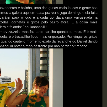
novecentos e bolinha, uma das gurias mais loucas e gente boa
mos a galera aqui em casa pra ver o jogo domingo e ela foi a
 caráter para o jogo e a cada gol dava uma vuvuzelada na
elas, cornetas e gritos pelo bairro afora. E a coisa mais
era e falando: Jabulaaaaaniiii!!
ma vuvuzela, mas faz tanto barulho quanto ou mais. E é mais
ela, e o trocadilho ficou mais engraçado. Pra vingar os gritos
o, quando captei o momento exato da revanche do Daniel dando
nseguiu botar a mão na frente pra não perder o tímpano.