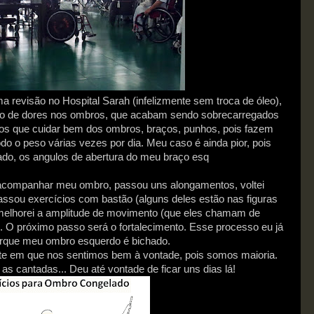
a revisão no Hospital Sarah (infelizmente sem troca de óleo),
nto de dores nos ombros, que acabam sendo sobrecarregados
os que cuidar bem dos ombros, braços, punhos, pois fazem
do o peso várias vezes por dia. Meu caso é ainda pior, pois
tado, os angulos de abertura do meu braço esq
a acompanhar meu ombro, passou uns alongamentos, voltei
ssou exercícios com bastão (alguns deles estão nas figuras
melhorei a amplitude de movimento (que eles chamam de
 O próximo passo será o fortalecimento. Esse processo eu já
porque meu ombro esquerdo é bichado.
nte em que nos sentimos bem à vontade, pois somos maioria.
, as cantadas... Deu até vontade de ficar uns dias lá!