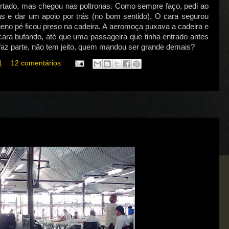
ertado, mas chegou nas poltronas. Como sempre faço, pedi ao
nas e dar um apoio por trás (no bom sentido). O cara segurou
o pé ficou preso na cadeira. A aeromoça puxava a cadeira e
cara bufando, até que uma passageira que tinha entrado antes
faz parte, não tem jeito, quem mandou ser grande demais?
4
12 comentários: