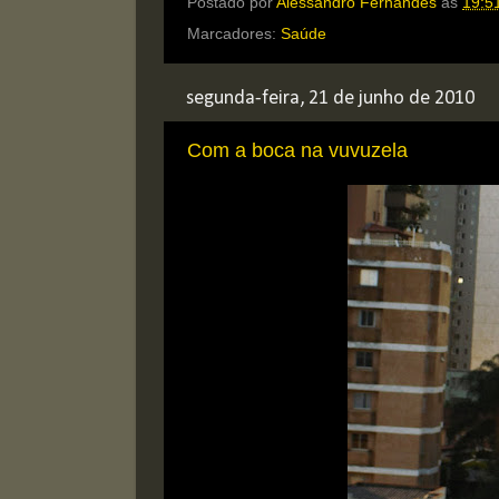
Postado por
Alessandro Fernandes
às
19:5
Marcadores:
Saúde
segunda-feira, 21 de junho de 2010
Com a boca na vuvuzela