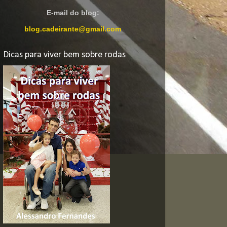
E-mail do blog:
blog.cadeirante@gmail.com
Dicas para viver bem sobre rodas