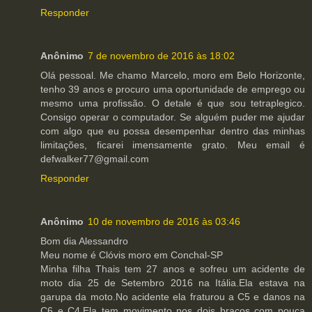
Responder
Anônimo
7 de novembro de 2016 às 18:02
Olá pessoal. Me chamo Marcelo, moro em Belo Horizonte,
tenho 39 anos e procuro uma oportunidade de emprego ou
mesmo uma profissão. O detale é que sou tetraplegico.
Consigo operar o computador. Se alguém puder me ajudar
com algo que eu possa desempenhar dentro das minhas
limitações, ficarei imensamente grato. Meu email é
defwalker77@gmail.com
Responder
Anônimo
10 de novembro de 2016 às 03:46
Bom dia Alessandro
Meu nome é Clóvis moro em Conchal-SP
Minha filha Thais tem 27 anos e sofreu um acidente de
moto dia 25 de Setembro 2016 na Itália.Ela estava na
garupa da moto.No acidente ela fraturou a C5 e danos na
C6 e C4.Ela tem movimento nos dois braços com pouca