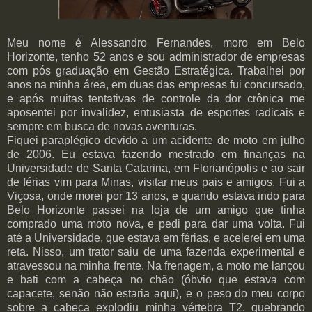
Meu nome é Alessandro Fernandes, moro em Belo
Horizonte, tenho 52 anos e sou administrador de empresas
com pós graduação em Gestão Estratégica. Trabalhei por
anos na minha área, em duas das empresas fui concursado,
e após muitas tentativas de controle da dor crônica me
aposentei por invalidez, entusiasta de esportes radicais e
sempre em busca de novas aventuras.
Fiquei paraplégico devido a um acidente de moto em julho
de 2006. Eu estava fazendo mestrado em finanças na
Universidade de Santa Catarina, em Florianópolis e ao sair
de férias vim para Minas, visitar meus pais e amigos. Fui a
Viçosa, onde morei por 13 anos, e quando estava indo para
Belo Horizonte passei na loja de um amigo que tinha
comprado uma moto nova, e pedi para dar uma volta. Fui
até a Universidade, que estava em férias, e acelerei em uma
reta. Nisso, um trator saiu de uma fazenda experimental e
atravessou na minha frente. Na frenagem, a moto me lançou
e bati com a cabeça no chão (óbvio que estava com
capacete, senão não estaria aqui), e o peso do meu corpo
sobre a cabeça explodiu minha vértebra T2, quebrando