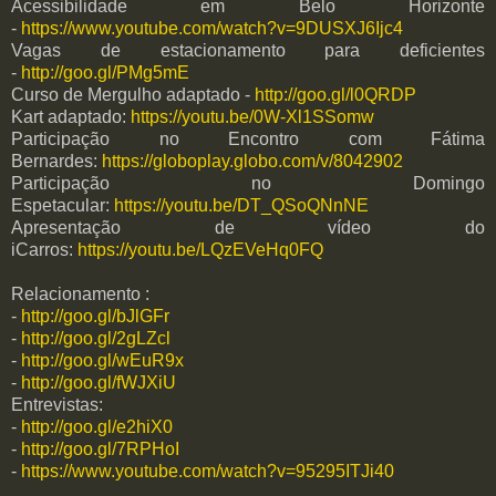
Acessibilidade em Belo Horizonte
-
https://www.youtube.com/watch?v=9DUSXJ6Ijc4
Vagas de estacionamento para deficientes
-
http://goo.gl/PMg5mE
Curso de Mergulho adaptado -
http://goo.gl/l0QRDP
Kart adaptado:
https://youtu.be/0W-Xl1SSomw
Participação no Encontro com Fátima
Bernardes:
https://globoplay.globo.com/v/8042902
Participação no Domingo
Espetacular:
https://youtu.be/DT_QSoQNnNE
Apresentação de vídeo do
iCarros:
https://youtu.be/LQzEVeHq0FQ
Relacionamento :
-
http://goo.gl/bJlGFr
-
http://goo.gl/2gLZcl
-
http://goo.gl/wEuR9x
-
http://goo.gl/fWJXiU
Entrevistas:
-
http://goo.gl/e2hiX0
-
http://goo.gl/7RPHoI
-
https://www.youtube.com/watch?v=95295ITJi40