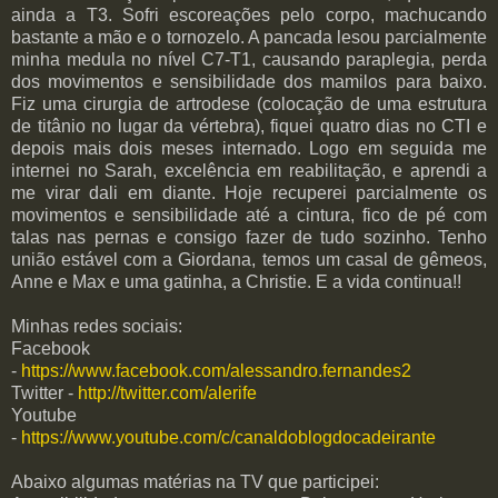
ainda a T3. Sofri escoreações pelo corpo, machucando
bastante a mão e o tornozelo. A pancada lesou parcialmente
minha medula no nível C7-T1, causando paraplegia, perda
dos movimentos e sensibilidade dos mamilos para baixo.
Fiz uma cirurgia de artrodese (colocação de uma estrutura
de titânio no lugar da vértebra), fiquei quatro dias no CTI e
depois mais dois meses internado. Logo em seguida me
internei no Sarah, excelência em reabilitação, e aprendi a
me virar dali em diante. Hoje recuperei parcialmente os
movimentos e sensibilidade até a cintura, fico de pé com
talas nas pernas e consigo fazer de tudo sozinho. Tenho
união estável com a Giordana, temos um casal de gêmeos,
Anne e Max e uma gatinha, a Christie. E a vida continua!!
Minhas redes sociais:
Facebook
-
https://www.facebook.com/alessandro.fernandes2
Twitter -
http://twitter.com/alerife
Youtube
-
https://www.youtube.com/c/canaldoblogdocadeirante
Abaixo algumas matérias na TV que participei: