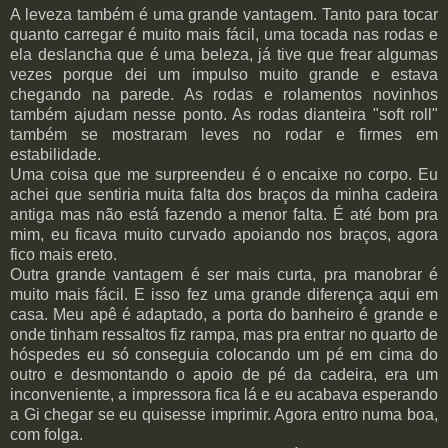
A leveza também é uma grande vantagem. Tanto para tocar
quanto carregar é muito mais fácil, uma tocada nas rodas e
ela deslancha que é uma beleza, já tive que frear algumas
vezes porque dei um impulso muito grande e estava
chegando na parede. As rodas e rolamentos novinhos
também ajudam nesse ponto. As rodas dianteira "soft roll"
também se mostraram leves no rodar e firmes em
estabilidade.
Uma coisa que me surpreendeu é o encaixe no corpo. Eu
achei que sentiria muita falta dos braços da minha cadeira
antiga mas não está fazendo a menor falta. É até bom pra
mim, eu ficava muito curvado apoiando nos braços, agora
fico mais ereto.
Outra grande vantagem é ser mais curta, pra manobrar é
muito mais fácil. E isso fez uma grande diferença aqui em
casa. Meu apê é adaptado, a porta do banheiro é grande e
onde tinham ressaltos fiz rampa, mas pra entrar no quarto de
hóspedes eu só conseguia colocando um pé em cima do
outro e desmontando o apoio de pé da cadeira, era um
inconveniente, a impressora fica lá e eu acabava esperando
a Gi chegar se eu quisesse imprimir. Agora entro numa boa,
com folga.