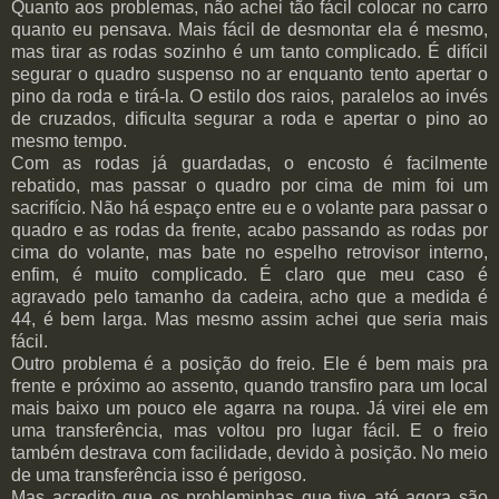
Quanto aos problemas, não achei tão fácil colocar no carro
quanto eu pensava. Mais fácil de desmontar ela é mesmo,
mas tirar as rodas sozinho é um tanto complicado. É difícil
segurar o quadro suspenso no ar enquanto tento apertar o
pino da roda e tirá-la. O estilo dos raios, paralelos ao invés
de cruzados, dificulta segurar a roda e apertar o pino ao
mesmo tempo.
Com as rodas já guardadas, o encosto é facilmente
rebatido, mas passar o quadro por cima de mim foi um
sacrifício. Não há espaço entre eu e o volante para passar o
quadro e as rodas da frente, acabo passando as rodas por
cima do volante, mas bate no espelho retrovisor interno,
enfim, é muito complicado. É claro que meu caso é
agravado pelo tamanho da cadeira, acho que a medida é
44, é bem larga. Mas mesmo assim achei que seria mais
fácil.
Outro problema é a posição do freio. Ele é bem mais pra
frente e próximo ao assento, quando transfiro para um local
mais baixo um pouco ele agarra na roupa. Já virei ele em
uma transferência, mas voltou pro lugar fácil. E o freio
também destrava com facilidade, devido à posição. No meio
de uma transferência isso é perigoso.
Mas acredito que os probleminhas que tive até agora são