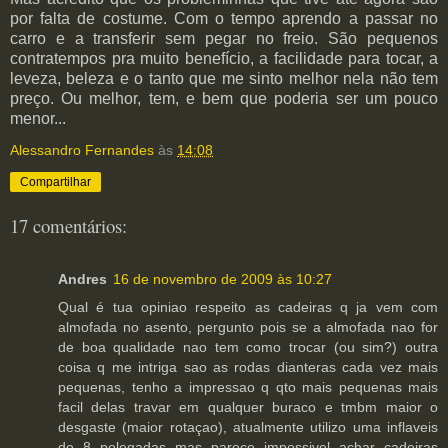
por falta de costume. Com o tempo aprendo a passar no
carro e a transferir sem pegar no freio. São pequenos
contratempos pra muito benefício, a facilidade para tocar, a
leveza, beleza e o tanto que me sinto melhor nela não tem
preço. Ou melhor, tem, e bem que poderia ser um pouco
menor...
Alessandro Fernandes
às
14:08
Compartilhar
17 comentários:
Andres
16 de novembro de 2009 às 10:27
Qual é tua opiniao respeito as cadeiras q ja vem com
almofada no asento, pergunto pois se a almofada nao for
de boa qualidade nao tem como trocar (ou sim?) outra
coisa q me intriga sao as rodas dianteras cada vez mais
pequenas, tenho a impressao q qto mais pequenas mais
facil delas travar em qualquer buraco e tmbm maior o
desgaste (maior rotaçao), atualmente utilizo uma inflaveis
de 8 polegadas mas parece impossivel achar cadeiras