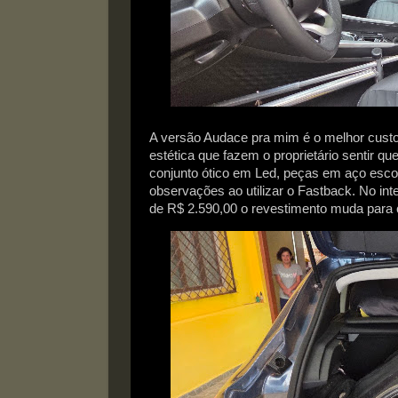
A versão Audace pra mim é o melhor custo 
estética que fazem o proprietário sentir q
conjunto ótico em Led, peças em aço esco
observações ao utilizar o Fastback. No in
de R$ 2.590,00 o revestimento muda para 