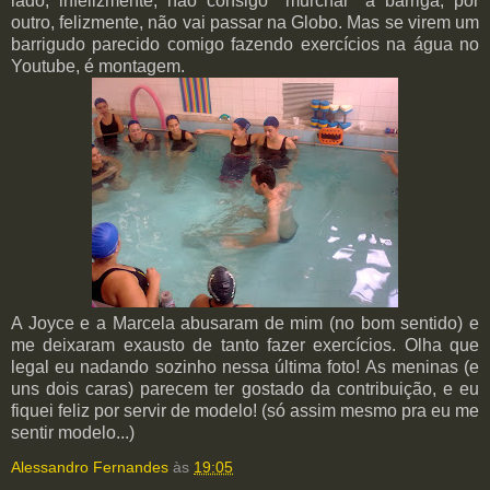
lado, infelizmente, não consigo "murchar" a barriga, por
outro, felizmente, não vai passar na Globo. Mas se virem um
barrigudo parecido comigo fazendo exercícios na água no
Youtube, é montagem.
A Joyce e a Marcela abusaram de mim (no bom sentido) e
me deixaram exausto de tanto fazer exercícios. Olha que
legal eu nadando sozinho nessa última foto! As meninas (e
uns dois caras) parecem ter gostado da contribuição, e eu
fiquei feliz por servir de modelo! (só assim mesmo pra eu me
sentir modelo...)
Alessandro Fernandes
às
19:05