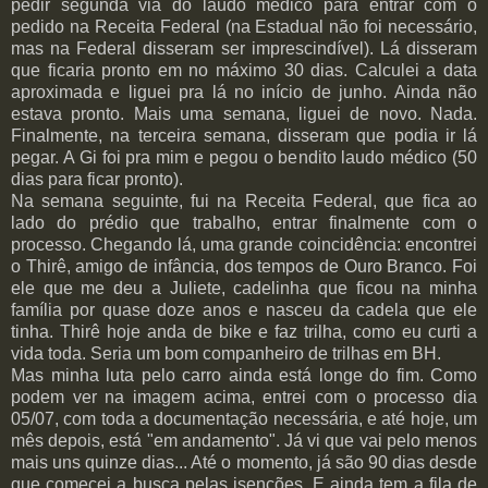
pedir segunda via do laudo médico para entrar com o
pedido na Receita Federal (na Estadual não foi necessário,
mas na Federal disseram ser imprescindível). Lá disseram
que ficaria pronto em no máximo 30 dias. Calculei a data
aproximada e liguei pra lá no início de junho. Ainda não
estava pronto. Mais uma semana, liguei de novo. Nada.
Finalmente, na terceira semana, disseram que podia ir lá
pegar. A Gi foi pra mim e pegou o bendito laudo médico (50
dias para ficar pronto).
Na semana seguinte, fui na Receita Federal, que fica ao
lado do prédio que trabalho, entrar finalmente com o
processo. Chegando lá, uma grande coincidência: encontrei
o Thirê, amigo de infância, dos tempos de Ouro Branco. Foi
ele que me deu a Juliete, cadelinha que ficou na minha
família por quase doze anos e nasceu da cadela que ele
tinha. Thirê hoje anda de bike e faz trilha, como eu curti a
vida toda. Seria um bom companheiro de trilhas em BH.
Mas minha luta pelo carro ainda está longe do fim. Como
podem ver na imagem acima, entrei com o processo dia
05/07, com toda a documentação necessária, e até hoje, um
mês depois, está "em andamento". Já vi que vai pelo menos
mais uns quinze dias... Até o momento, já são 90 dias desde
que comecei a busca pelas isenções. E ainda tem a fila de