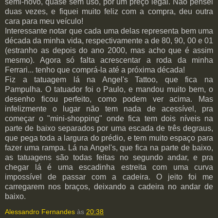
semi-novo, quase sem uso, por um preço legal. Não pensei
duas vezes, e fiquei muito feliz com a compra, deu outra
cara para meu veículo!
Interessante notar que cada uma delas representa bem uma
década da minha vida, respectivamente a de 80, 90, 00 e 01
(estranho as depois do ano 2000, mas acho que é assim
mesmo). Agora só falta acrescentar a roda da minha
Ferrari... tenho que comprá-la até a próxima década!
Fiz a tatuagem lá na Angel's Tattoo, que fica na
Pampulha. O tatuador foi o Paulo, e mandou muito bem, o
desenho ficou perfeito, como podem ver acima. Mas
infelizmente o lugar não tem nada de acessível, pra
começar o "mini-shopping" onde fica tem dois níveis na
parte de baixo separados por uma escada de três degraus,
que pega toda a largura do prédio, e tem muito espaço para
fazer uma rampa. Lá na Angel's, que fica na parte de baixo,
as tatuagens são todas feitas no segundo andar, e pra
chegar lá é uma escadinha estreita com uma curva
impossível de passar com a cadeira. O jeito foi me
carregarem nos braços, deixando a cadeira no andar de
baixo.
Alessandro Fernandes
às
20:38