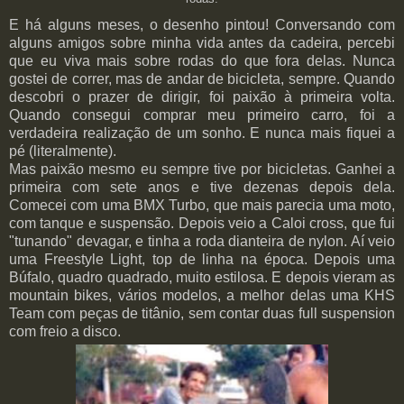
E há alguns meses, o desenho pintou! Conversando com
alguns amigos sobre minha vida antes da cadeira, percebi
que eu viva mais sobre rodas do que fora delas. Nunca
gostei de correr, mas de andar de bicicleta, sempre. Quando
descobri o prazer de dirigir, foi paixão à primeira volta.
Quando consegui comprar meu primeiro carro, foi a
verdadeira realização de um sonho. E nunca mais fiquei a
pé (literalmente).
Mas paixão mesmo eu sempre tive por bicicletas. Ganhei a
primeira com sete anos e tive dezenas depois dela.
Comecei com uma BMX Turbo, que mais parecia uma moto,
com tanque e suspensão. Depois veio a Caloi cross, que fui
"tunando" devagar, e tinha a roda dianteira de nylon. Aí veio
uma Freestyle Light, top de linha na época. Depois uma
Búfalo, quadro quadrado, muito estilosa. E depois vieram as
mountain bikes, vários modelos, a melhor delas uma KHS
Team com peças de titânio, sem contar duas full suspension
com freio a disco.