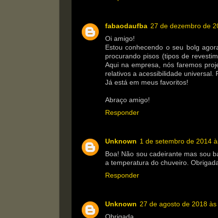
fabaodaufba
27 de dezembro de 2
Oi amigo!
Estou conhecendo o seu bolg agor
procurando pisos (tipos de revesti
Aqui na empresa, nós faremos proj
relativos a acessibilidade universal. 
Já está em meus favoritos!
Abraço amigo!
Responder
Unknown
1 de setembro de 2014 à
Boa! Não sou cadeirante mas sou b
a temperatura do chuveiro. Obrigad
Responder
Unknown
27 de agosto de 2018 às
Obrigada