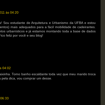
011 às 04:20
a! Sou estudante de Arquitetura e Urbanismo da UFBA e estou
mentos) mais adequados para a fácil mobilidade de cadeirantes.
etos urbanísticos e já estamos montando toda a base de dados
Fico feliz por você e seu blog!
s 04:02
aixinha. Tomo banho escaldante toda vez que meu marido troca
a pela dica, vou comprar um desse.
 06:33