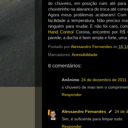
do chuveiro, em posição ruim até para
chuveirinho na alavanca de troca até conseg
Agora meus problemas acabaram! Com o
facilidade a temperatura. Não preciso m
ninguém para mudar. E não foi caro, co
Hand Control
Corona, encontrei por R$ 6
parede, a ducha é bem ampla e forte, uma d
Postado por
Alessandro Fernandes
às
16:1
Marcadores:
Acessibilidade
8 comentários:
Anônimo
24 de dezembro de 2011 
o chuveiro de mao tem o compriment
Responder
Alessandro Fernandes
24 de 
Sim, é suficiente para limpar tudo.
Responder