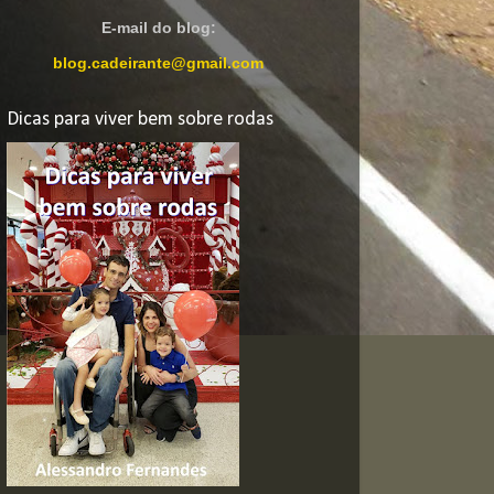
E-mail do blog:
blog.cadeirante@gmail.com
Dicas para viver bem sobre rodas