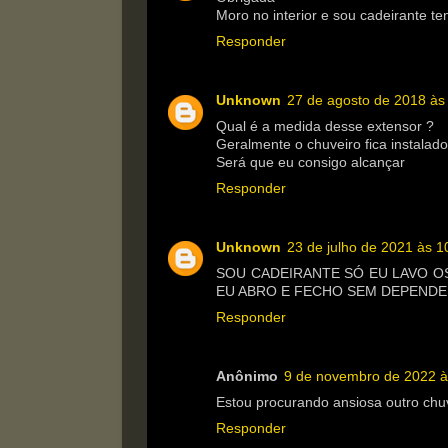
Moro no interior e sou cadeirante te
Responder
Unknown
27 de agosto de 2018 às
Qual é a medida desse extensor ?
Geralmente o chuveiro fica instalad
Será que eu consigo alcançar
Responder
Unknown
23 de julho de 2021 às 1
SOU CADEIRANTE SÓ EU LAVO 
EU ABRO E FECHO SEM DEPENDE
Responder
Anônimo
9 de novembro de 2022 à
Estou procurando ansiosa outro chu
Responder