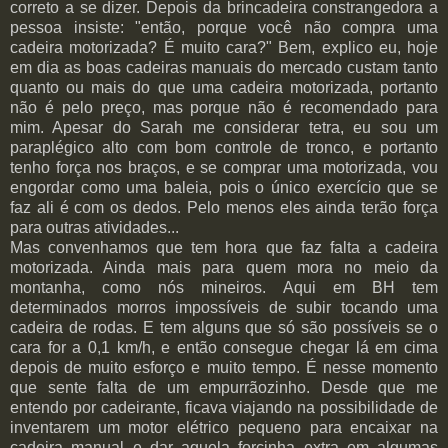
correto a se dizer. Depois da brincadeira constrangedora a
pessoa insiste: "então, porque você não compra uma
cadeira motorizada? É muito cara?" Bem, explico eu, hoje
em dia as boas cadeiras manuais do mercado custam tanto
quanto ou mais do que uma cadeira motorizada, portanto
não é pelo preço, mas porque não é recomendado para
mim. Apesar do Sarah me considerar tetra, eu sou um
paraplégico alto com bom controle de tronco, e portanto
tenho força nos braços, e se comprar uma motorizada, vou
engordar como uma baleia, pois o único exercício que se
faz ali é com os dedos. Pelo menos eles ainda terão força
para outras atividades...
Mas convenhamos que tem hora que faz falta a cadeira
motorizada. Ainda mais para quem mora no meio da
montanha, como nós mineiros. Aqui em BH tem
determinados morros impossíveis de subir tocando uma
cadeira de rodas. E tem alguns que só são possíveis se o
cara for a 0,1 km/h, e então consegue chegar lá em cima
depois de muito esforço e muito tempo. É nesse momento
que sente falta de um empurrãozinho. Desde que me
entendo por cadeirante, ficava viajando na possibilidade de
inventarem um motor elétrico pequeno para encaixar na
cadeira manual e dar aquela forcinha extra em algumas