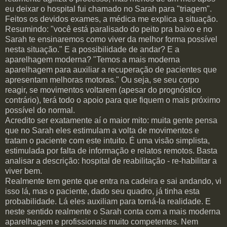
eu deixar o hospital fui chamado no Sarah para "triagem".
Feitos
os devidos exames, a médica me explica a situação.
Resumindo: "você está paralisado do peito pra baixo e no
Sarah te ensinaremos como viver da melhor forma possível
nesta situação." E a possibilidade de andar? E a
aparelhagem moderna? "Temos a mais moderna
aparelhagem para auxiliar a recuperação de pacientes que
apresentam melhoras motoras." Ou seja, se seu corpo
reagir, se movimentos voltarem (apesar do prognóstico
contrário), terá todo o apoio para que fiquem o mais próximo
possível do normal.
Acredito ser
exatamente
aí o maior mito: muita gente pensa
que no Sarah eles estimulam a volta de movimentos e
tratam o paciente com este intuito. É uma visão simplista,
estimulada por falta de informação e relatos remotos. Basta
analisar a descrição: hospital de reabilitação -
re-
habilitar a
viver bem.
Realmente tem gente que entra na cadeira e sai andando, vi
isso lá, mas o paciente, dado seu quadro, já tinha esta
probabilidade. Lá eles auxiliam para torná-la realidade. E
neste sentido realmente o Sarah conta com a mais moderna
aparelhagem e profissionais muito competentes. Nem