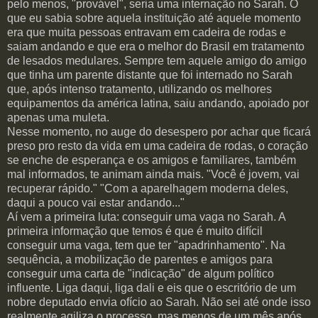
pelo menos, "provável", seria uma internação no Sarah. O
que eu sabia sobre aquela instituição até aquele momento
era que muita pessoas entravam em cadeira de rodas e
saiam andando e que era o melhor do Brasil em tratamento
de lesados medulares. Sempre tem aquele amigo do amigo
que tinha um parente distante que foi internado no Sarah
que, após intenso tratamento, utilizando os melhores
equipamentos da
américa
latina, saiu andando, apoiado por
apenas uma muleta.
Nesse momento, no auge do desespero por achar que ficará
preso pro resto da vida em uma cadeira de rodas, o coração
se enche de esperança e os amigos e familiares, também
mal informados, te animam ainda mais. "Você é jovem, vai
recuperar rápido." "Com a aparelhagem moderna deles,
daqui a pouco vai estar andando..."
Aí vem a primeira luta: conseguir uma vaga no Sarah. A
primeira informação que temos é que é muito difícil
conseguir uma vaga, tem que ter "apadrinhamento". Na
sequência
, a mobilização de parentes e amigos para
conseguir uma carta de "indicação" de algum político
influente. Liga daqui, liga dali e eis que o escritório de um
nobre deputado envia ofício ao Sarah. Não sei até onde isso
realmente agiliza o processo, mas menos de um mês após