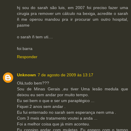
hj sou do sarah são luis, em 2007 foi preciso fazer uma
cirugia pra remover um cálculo na bexiga, acredite o sarah
ñ me operou mandou pra ir procurar um outro hospital,
pasme
o sarah ñ tem uti....
foi barra
Responder
Unknown
7 de agosto de 2009 às 13:17
Olá,tudo bem???
Sou de Minas Gerais ,eu tiver Uma lesão medula que
deixou eu sem andar por muito tempo.
Eu sei bem o que e ser um paraplégico ...
Fiquei 2 anos sem andar .
Eu fui enternado no sarah sem esperança nem uma .
Com 3 meis de tratamento voutei a anda ...
Foi a melhor coisa que já mim aconteu.
Eu consigo andar com muletas ,Eu espero com o tempo