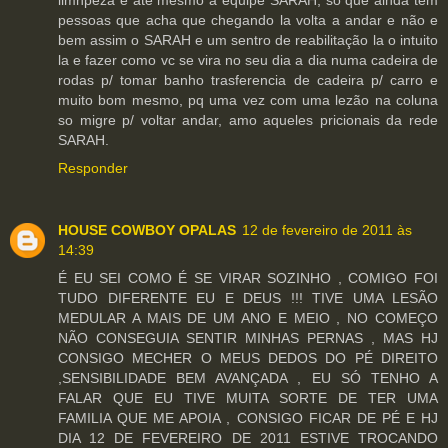
limnpeza e até mesmo a equipe SARAH, só que ainda tem
pessoas que acha que chegando la volta a andar e não e
bem assim o SARAH e um sentro de reabilitação la o intuito
la e fazer como vc se vira no seu dia a dia numa cadeira de
rodas p/ tomar banho trasferencia de cadeira p/ carro e
muito bom mesmo, pq uma vez com uma lezão na coluna
so migre p/ voltar andar, amo aqueles pricionais da rede
SARAH.
Responder
HOUSE COWBOY OPALAS
12 de fevereiro de 2011 às
14:39
É EU SEI COMO É SE VIRAR SOZINHO , COMIGO FOI
TUDO DIFERENTE EU E DEUS !!! TIVE UMA LESÃO
MEDULAR A MAIS DE UM ANO E MEIO , NO COMEÇO
NÃO CONSEGUIA SENTIR MINHAS PERNAS , MAS HJ
CONSIGO MECHER O MEUS DEDOS DO PÉ DIREITO
,SENSIBILIDADE BEM AVANÇADA , EU SÓ TENHO A
FALAR QUE EU TIVE MUITA SORTE DE TER UMA
FAMILIA QUE ME APOIA , CONSIGO FICAR DE PÉ E HJ
DIA 12 DE FEVEREIRO DE 2011 ESTIVE TROCANDO