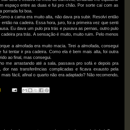
um espaço entre as duas e fui pro chão. Por sorte caí com as
a porrada foi boa.
omo a cama era muito alta, não dava pra subir. Resolvi então
e então na cadeira. Essa hora, juro, foi a primeira vez que senti
ausa. Eu dava um pulo pra trás e puxava as pernas, outro pulo
cadeira pra trás. A sensação é muito, muito ruim. Pelo menos
orque a almofada era muito macia. Tirei a almofada, consegui
 fui tentar ir pra cadeira. Como ela é bem mais alta, foi outra
rido ao final, mas consegui.
nho me arrastando até a sala, passava pro sofá e depois pra
 dor nas transferências complicadas e ficava exausto pela
o mais fácil, afinal o quarto não era adaptado? Não recomendo,
8