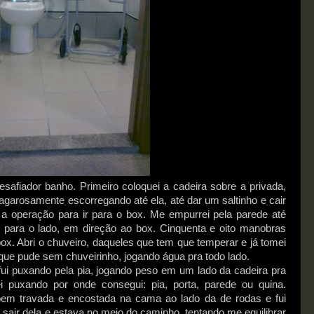
esafiador banho. Primeiro coloquei a cadeira sobre a privada,
vagarosamente escorregando até ela, até dar um saltinho e cair
i a operação para ir para o box. Me empurrei pela parede até
i para o lado, em direção ao box. Cinquenta e oito manobras
ox. Abri o chuveiro, daqueles que tem que temperar e já tomei
que pude sem chuveirinho, jogando água pra todo lado.
, fui puxando pela pia, jogando peso em um lado da cadeira pra
uei puxando por onde consegui: pia, porta, parede ou quina.
 bem travada e encostada na cama ao lado da de rodas e fui
sair dela e estava no meio do caminho, tentando me equilibrar