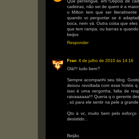
Que perrengue, em?Depois de cad
cadeiras, não sei de quem é a maior
o Milton tem que ser literalment
quando vc perguntar se é adapta
boca, nem vá. Outra coisa que eles
que tem rampa, ou barras e quando v
beijos
Responder
Fran
4 de julho de 2010 às 14:16
Olá!!! tudo bem?
Sempre acompanhi seu blog. Gosto d
deixou revoltada com esse hotéis 
isso é uma vergonha, falta de respe
raivaaaaaa!!! Queria q o gerente de
, só para ele sentir na pele a grande
Qto à vc, muito bem pelo esforço
desistido...
Beijão.