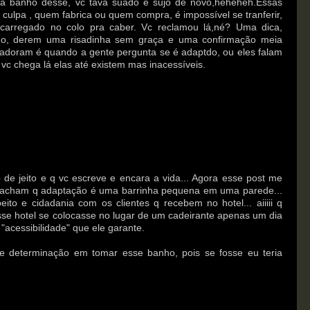
a banho desse, vc tava suado e sujo de novo,heheheh.Essas
 culpa , quem fabrica ou quem compra, é impossível se tranferir,
e carregado no colo pra caber. Vc reclamou lá,né? Uma dica,
do, derem uma risadinha sem graça e uma confirmação meia
 adoram é quando a gente pergunta se é adaptdo, ou eles falam
c chega lá elas até existem mas inacessíveis.
e jeito e q vc escreve e encara a vida... Agora esse post me
q acham q adaptação é uma barrinha pequena em uma parede...
ito e cidadania com os clientes q recebem no hotel... aiiiii q
sse hotel se colocasse no lugar de um cadeirante apenas um dia
 "acessibilidade" que ele garante.
 e determinação em tomar esse banho, pois se fosse eu teria