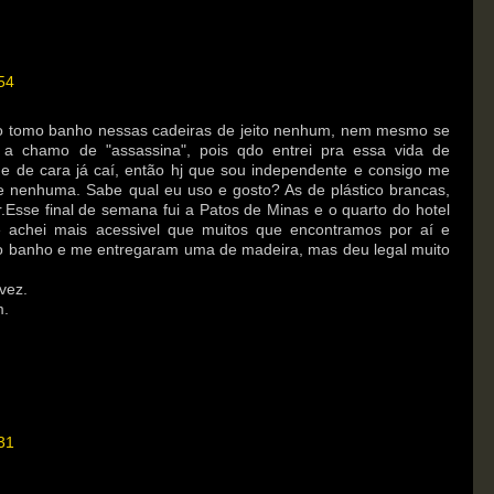
54
ão tomo banho nessas cadeiras de jeito nenhum, nem mesmo se
 a chamo de "assassina", pois qdo entrei pra essa vida de
i e de cara já caí, então hj que sou independente e consigo me
e nenhuma. Sabe qual eu uso e gosto? As de plástico brancas,
sse final de semana fui a Patos de Minas e o quarto do hotel
 achei mais acessivel que muitos que encontramos por aí e
 o banho e me entregaram uma de madeira, mas deu legal muito
vez.
m.
31