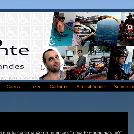
Carros
Lazer
Cadeiras
Acessibilidade
Sobre o a
a e já fui confirmando na recepção: "o quarto é adaptado, né?"