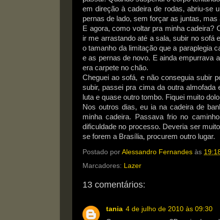
em direção à cadeira de rodas, abriu-se 
pernas de lado, sem forçar as juntas, mas 
E agora, como voltar pra minha cadeira? C
ir me arrastando até a sala, subir no sofá 
o tamanho da limitação que a paraplegia c
e as pernas de novo. E ainda empurrava a 
era carpete no chão.
Cheguei ao sofá, e não conseguia subir p
subir, passei pra cima da outra almofada e
luta e quase outro tombo. Fiquei muito dolo
Nos outros dias, eu ia na cadeira de ba
minha cadeira. Passava frio no caminho,
dificuldade no processo. Deveria ser muit
se forem a Brasília, procurem outro lugar.
Postado por
Alessandro Fernandes
às
19:1
Marcadores:
Lazer
13 comentários:
tania
4 de julho de 2010 às 09:30