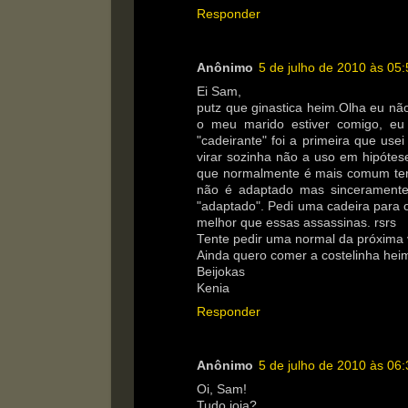
Responder
Anônimo
5 de julho de 2010 às 05:
Ei Sam,
putz que ginastica heim.Olha eu n
o meu marido estiver comigo, eu
"cadeirante" foi a primeira que use
virar sozinha não a uso em hipótes
que normalmente é mais comum ter.E
não é adaptado mas sinceramente
"adaptado". Pedi uma cadeira para
melhor que essas assassinas. rsrs
Tente pedir uma normal da próxima 
Ainda quero comer a costelinha hei
Beijokas
Kenia
Responder
Anônimo
5 de julho de 2010 às 06:
Oi, Sam!
Tudo joia?