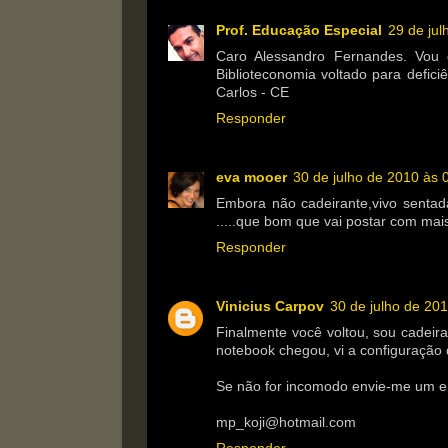
Prof. Educação Especial
29 de jul
Caro Alessandro Fernandes. Vou 
Biblioteconomia voltado para defici
Carlos - CE
Responder
eva mooer
30 de julho de 2010 às 
Embora não cadeirante,vivo sentad
.....que bom que vai postar com mais
Responder
Vinicius Carpov
30 de julho de 20
Finalmente você voltou, sou cadeira
notebook chegou, vi a configuração
Se não for incomodo envie-me um em
mp_koji@hotmail.com