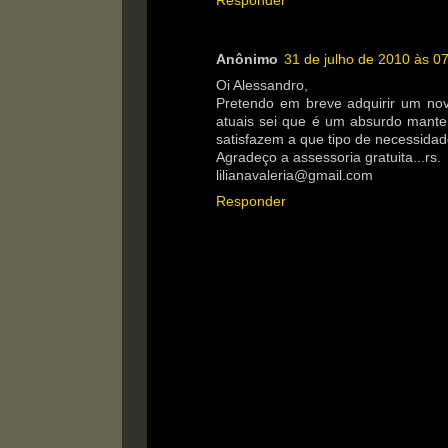
Responder
Anônimo
31 de julho de 2010 às 0
Oi Alessandro,
Pretendo em breve adquirir um no
atuais sei que é um absurdo mante
satisfazem a que tipo de necessidad
Agradeço a assessoria gratuita...rs.
lilianavaleria@gmail.com
Responder