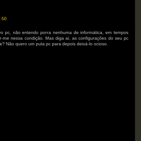
7:50
vo pc, não entendo porra nenhuma de informática, em tempos
r-me nessa condição. Mas diga aí, as configurações do seu pc
e? Não quero um puta pc para depois deixá-lo ocioso.