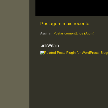
Postagem mais recente
Assinar:
Postar comentários (Atom)
LinkWithin