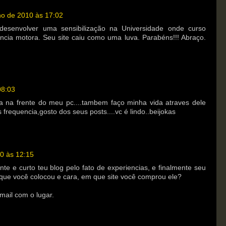
ho de 2010 às 17:02
desenvolver uma sensibilização na Universidade onde curso
ência motora. Seu site caiu como uma luva. Parabéns!!! Abraço.
08:03
a na frente do meu pc....tambem faço minha vida atraves dele
 frequencia,gosto dos seus posts....vc é lindo..beijokas
10 às 12:15
nte e curto teu blog pelo fato de experiencias, e finalmente seu
 que você colocou e cara, em que site você comprou ele?
ail com o lugar.