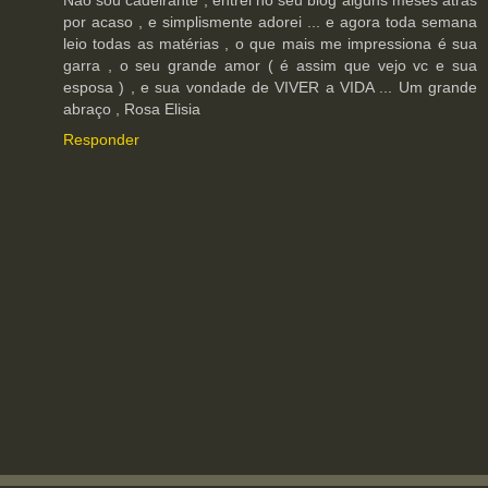
Não sou cadeirante , entrei no seu blog alguns meses atrás
por acaso , e simplismente adorei ... e agora toda semana
leio todas as matérias , o que mais me impressiona é sua
garra , o seu grande amor ( é assim que vejo vc e sua
esposa ) , e sua vondade de VIVER a VIDA ... Um grande
abraço , Rosa Elisia
Responder