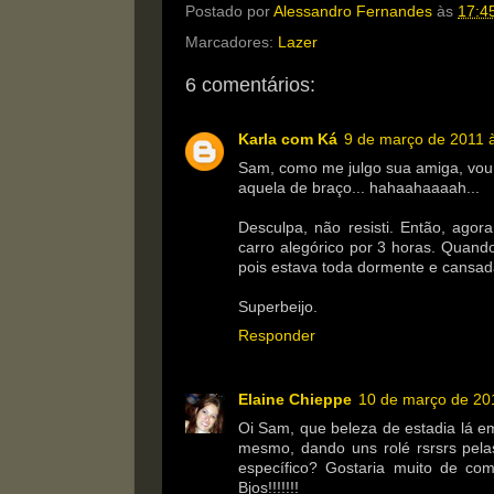
Postado por
Alessandro Fernandes
às
17:4
Marcadores:
Lazer
6 comentários:
Karla com Ká
9 de março de 2011 
Sam, como me julgo sua amiga, vou f
aquela de braço... hahaahaaaah...
Desculpa, não resisti. Então, agor
carro alegórico por 3 horas. Quand
pois estava toda dormente e cansada,
Superbeijo.
Responder
Elaine Chieppe
10 de março de 20
Oi Sam, que beleza de estadia lá em
mesmo, dando uns rolé rsrsrs pel
específico? Gostaria muito de c
Bjos!!!!!!!