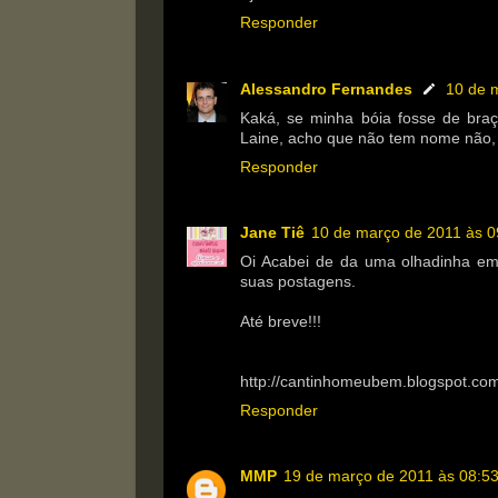
Responder
Alessandro Fernandes
10 de 
Kaká, se minha bóia fosse de braç
Laine, acho que não tem nome não, 
Responder
Jane Tiê
10 de março de 2011 às 0
Oi Acabei de da uma olhadinha em
suas postagens.
Até breve!!!
http://cantinhomeubem.blogspot.co
Responder
MMP
19 de março de 2011 às 08:5