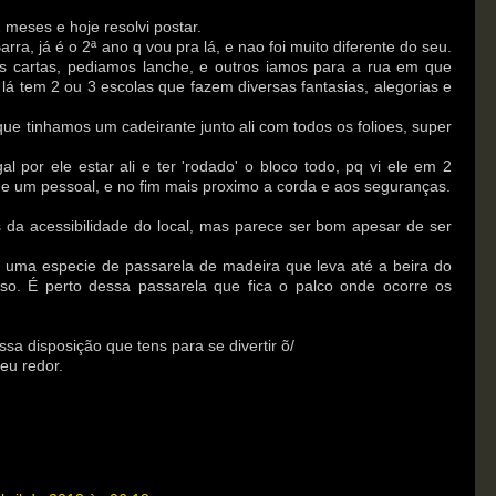
meses e hoje resolvi postar.
ra, já é o 2ª ano q vou pra lá, e nao foi muito diferente do seu.
s cartas, pediamos lanche, e outros iamos para a rua em que
lá tem 2 ou 3 escolas que fazem diversas fantasias, alegorias e
 que tinhamos um cadeirante junto ali com todos os folioes, super
al por ele estar ali e ter 'rodado' o bloco todo, pq vi ele em 2
um pessoal, e no fim mais proximo a corda e aos seguranças.
 da acessibilidade do local, mas parece ser bom apesar de ser
m uma especie de passarela de madeira que leva até a beira do
esso. É perto dessa passarela que fica o palco onde ocorre os
sa disposição que tens para se divertir õ/
eu redor.