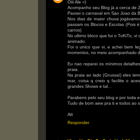
Oiii Ale =)
Acompanho seu Blog já a cerca de 2 
Passei o carnaval em Sao Joao da Bar
Nos dias de maior chuva jogávamo
passam os Blocos e Escolas (Pois é 
carros)
No ultimo bloco que fui o ToKiTo, vi
animado.
Foi o unico que vi, e achei bem leg
momentos, no meio acompanhado de 
Eu nao reparei os mínimos detalhes
praia.
Na praia ao lado (Grussaí) eles te
mar, coisa q creio q facilite o ac
grandes Shows e tal...
Parabens pelo seu blog e por toda es
Tudo de bom aew pra ti e todos ao s
Att
Responder