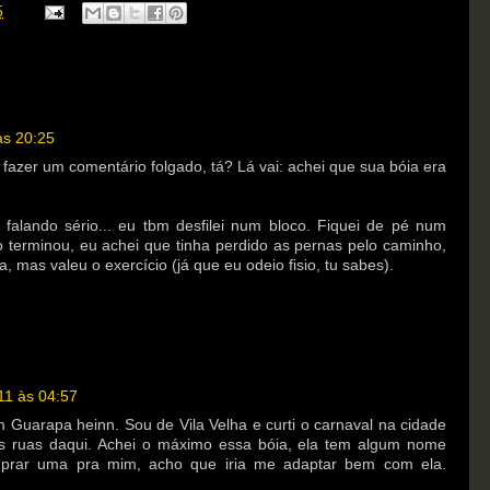
5
às 20:25
azer um comentário folgado, tá? Lá vai: achei que sua bóia era
a falando sério... eu tbm desfilei num bloco. Fiquei de pé num
o terminou, eu achei que tinha perdido as pernas pelo caminho,
 mas valeu o exercício (já que eu odeio fisio, tu sabes).
11 às 04:57
 Guarapa heinn. Sou de Vila Velha e curti o carnaval na cidade
as ruas daqui. Achei o máximo essa bóia, ela tem algum nome
omprar uma pra mim, acho que iria me adaptar bem com ela.