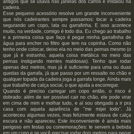
antigos que se usava nas janelas dos carros e instalou na
cadeira.
Esse pequeno acessório resolve um grande inconveniente
que nós cadeirantes sempre passamos: tocar a cadeira
segurando um copo, lata ou garrafinha. E isso acontece
muito, na verdade, comigo é todo dia. Eu chego ao trabalho
e a primeira coisa que faço é pegar minha garrafinha de
água para encher no filtro que tem na copinha. Como não
tenho onde colocar, deixo ela no meio das pernas mesmo (o
que já é estranho, aquela coisa metálica no meio das
pernas instigando mentes maldosas). Tenho que rodar
apenas dez metros, mas já é suficiente para uma ou duas
quedas da garrafa, já que passo por um ressalto no chão e
qualquer topada da cadeira joga a garrafa longe. Ainda mais
que trabalho de calça social, o que ajuda a escorregar.
Quando é preciso carregar um copo então, o risco é
dobrado: além de ser possível cair no chão, ele pode virar
em cima de mim e molhar tudo, e aí sou obrigado a ir pra
casa com aquela aparência de "me mijei todo". Já
aconteceu algumas vezes, mas felizmente estava de calça
escura e não apareceu. Este inconveniente é ainda mais
perigoso em festas ou comemorações: te servem a bebida
em um copo e se você precisar rodar dois metros para pegar