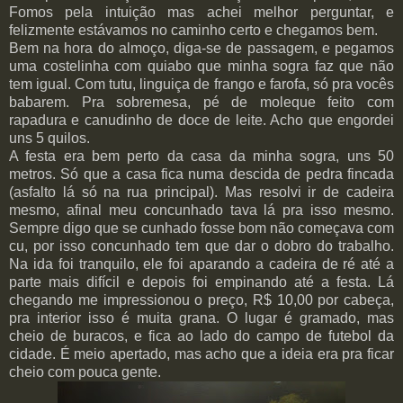
Fomos pela intuição mas achei melhor perguntar, e
felizmente estávamos no caminho certo e chegamos bem.
Bem na hora do almoço, diga-se de passagem, e pegamos
uma costelinha com quiabo que minha sogra faz que não
tem igual. Com tutu, linguiça de frango e farofa, só pra vocês
babarem. Pra sobremesa, pé de moleque feito com
rapadura e canudinho de doce de leite. Acho que engordei
uns 5 quilos.
A festa era bem perto da casa da minha sogra, uns 50
metros. Só que a casa fica numa descida de pedra fincada
(asfalto lá só na rua principal). Mas resolvi ir de cadeira
mesmo, afinal meu concunhado tava lá pra isso mesmo.
Sempre digo que se cunhado fosse bom não começava com
cu, por isso concunhado tem que dar o dobro do trabalho.
Na ida foi tranquilo, ele foi aparando a cadeira de ré até a
parte mais difícil e depois foi empinando até a festa. Lá
chegando me impressionou o preço, R$ 10,00 por cabeça,
pra interior isso é muita grana. O lugar é gramado, mas
cheio de buracos, e fica ao lado do campo de futebol da
cidade. É meio apertado, mas acho que a ideia era pra ficar
cheio com pouca gente.