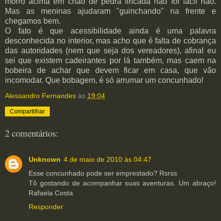
morro acima em chão de pedra fincada não foi fácil não.
Mas as meninas ajudaram "guinchando" na frente e
chegamos bem.
O fato é que acessibilidade ainda é uma palavra
desconhecida no interior, mas acho que é falta de cobrança
das autoridades (nem que seja dos vereadores), afinal eu
sei que existem cadeirantes por lá também, mas caem na
bobeira de achar que devem ficar em casa, que vão
incomodar. Que bobagem, é só arrumar um concunhado!
Alessandro Fernandes
às
19:04
Compartilhar
2 comentários:
Unknown
4 de maio de 2010 às 04:47
Esse concunhado pode ser emprestado? Rsrss
Tô gostando de acompanhar suas aventuras. Um abraço!
Rafaela Costa
Responder