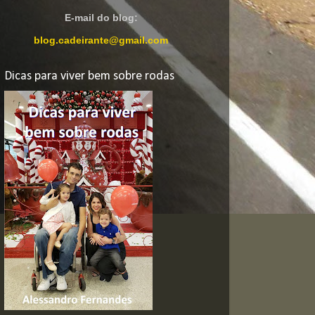
E-mail do blog:
blog.cadeirante@gmail.com
Dicas para viver bem sobre rodas