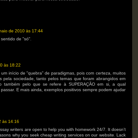
maio de 2010 às 17:44
sentido de "só".
0 às 18:22
 um início de "quebra" de paradigmas, pois com certeza, muitos
os pela sociedade, tanto pelos temas que foram abrangidos em
omo também pelo que se refere à SUPERAÇÃO em si, a qual
e passar. E mais ainda, exemplos positivos sempre podem ajudar
2 às 14:16
ssay writers are open to help you with homework 24/7. It doesn’t
easons why you seek cheap writing services on our website. Lack