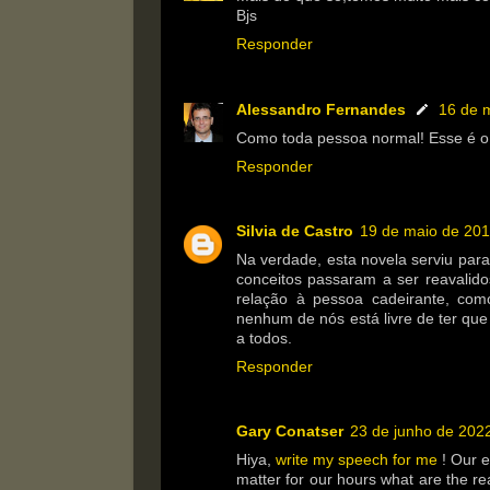
Bjs
Responder
Alessandro Fernandes
16 de 
Como toda pessoa normal! Esse é o 
Responder
Silvia de Castro
19 de maio de 201
Na verdade, esta novela serviu para
conceitos passaram a ser reavalid
relação à pessoa cadeirante, c
nenhum de nós está livre de ter qu
a todos.
Responder
Gary Conatser
23 de junho de 202
Hiya,
write my speech for me
! Our e
matter for our hours what are the r