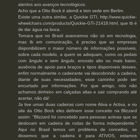
atentos aos avanços tecnológicos.
Acho que a Otto Bock é alemã e tem sede em Berlim.
Existe uma outra similar, a Quickie GTI, http://www.quickie-
wheelchairs.com/products/Quickie-GTi-21418.html, que tb é
de dar água na boca.
Tomara que no Brasil avancemos não só em tecnologia,
mas tb em comunicação, é preciso que as empresas
disponibilizem o maior número de informações possíveis,
sobre cada modelo, a quem se adequam, como os pedais
com ângulo e sem ângulo, encosto alto ou mais baixo,
ausência de apoio para braços e tipos disponíveis desses,
enfim normalmente o cadeirante vai descobrindo a cadeira,
diante de suas necessidades, esse caminho pode ser
encurtado por informações. Por que amigo, nós não
achamos dinheiro em calçadas altas e sair comprando até
acertar, não dá!
Ja tive umas duas cadeiras com nome Ativa e Activa, e no
site da Otto Bock eles definem esse conceito na Blizzard
assim: "Blizzard foi concebido para pessoas activas que se
deslocam em cadeira de rodas de forma independente."
Aqui no Brasil temos um problema de conceitos, se
dissemos que a cadeira é para ATIVOS, estamos