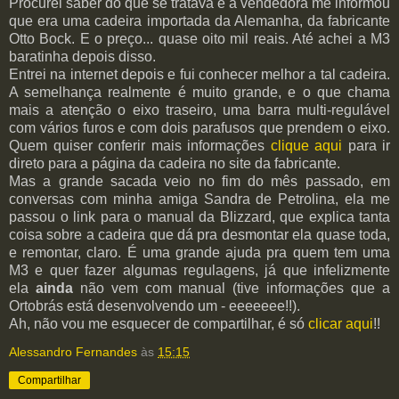
Procurei saber do que se tratava e a vendedora me informou
que era uma cadeira importada da Alemanha, da fabricante
Otto Bock. E o preço... quase oito mil reais. Até achei a M3
baratinha depois disso.
Entrei na internet depois e fui conhecer melhor a tal cadeira.
A semelhança realmente é muito grande, e o que chama
mais a atenção o eixo traseiro, uma barra multi-regulável
com vários furos e com dois parafusos que prendem o eixo.
Quem quiser conferir mais informações
clique aqui
para ir
direto para a página da cadeira no site da fabricante.
Mas a grande sacada veio no fim do mês passado, em
conversas com minha amiga Sandra de Petrolina, ela me
passou o link para o manual da Blizzard, que explica tanta
coisa sobre a cadeira que dá pra desmontar ela quase toda,
e remontar, claro. É uma grande ajuda pra quem tem uma
M3 e quer fazer algumas regulagens, já que infelizmente
ela
ainda
não vem com manual (tive informações que a
Ortobrás está desenvolvendo um - eeeeeee!!).
Ah, não vou me esquecer de compartilhar, é só
clicar aqui
!!
Alessandro Fernandes
às
15:15
Compartilhar