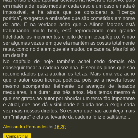
em matéria de lesão medular cada caso é um caso e nada é
impossível, e há ainda que se considerar a "licença
poética", exageros e omissões que são cometidas em nome
da arte. E na verdade acho que a Alinne Moraes está
trabalhando muito bem, está reproduzindo com grande
fidelidade os movimentos e jeito de um tetraplégico. A não
ser algumas vezes em que ela mantém as costas totalmente
retas, como no dia em que ela mudou de cadeira. Mas foi só
um detalhe.
No capítulo de hoje também achei cedo demais ela
conseguir tocar a cadeira sozinha. E sem os pinos que são
recomendados para auxiliar os tetras. Mais uma vez acho
que o autor usou licença poética, pois se a novela fosse
mesmo acompanhar fielmente os avanços de lesados
medulares, iria durar uns três anos. Mas temos mesmo é
que ser gratos ao autor por abordar um tema tão importante
e atual, que nos dá visibilidade e ajuda-nos a exigir cada
vez mais nossos direitos. Só espero que não aconteça mais
um "milagre" e ela se levante da cadeira feliz e saltitante...
Alessandro Fernandes
às
16:20
Compartilhar