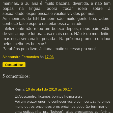
meninas, a Juliana é muito bacana, divertida, e não tem
papas na língua, adora trocar ideia sobre a
sexualidade, experiências e vacilos vividos por nós.
As meninas de BH também são muito gente boa, adorei
conhecê-las e espero estreitar essa amizade.
Infelizmente não rolou um boteco depois, meus pais estão
de visita aqui e fui pra casa mais cedo. Não é do meu feitio,
mas essa semana foi pesada... Na próxima prometo um tour
pelos melhores botecos!
Parabéns pelo livro, Juliana, muito sucesso pra você!!
Alessandro Fernandes
às
17:06
Compartilhar
5 comentários:
Kenia
19 de abril de 2010 às 06:17
Ei Alessandro, ficamos bonitos heim.rsrsrs
Foi um prazer enorme conhecer vcs e com certeza teremos
muito outros encontros e os próximos poderão terminar em
uma esticadinha pra "buteco", alias precisamos conferir a