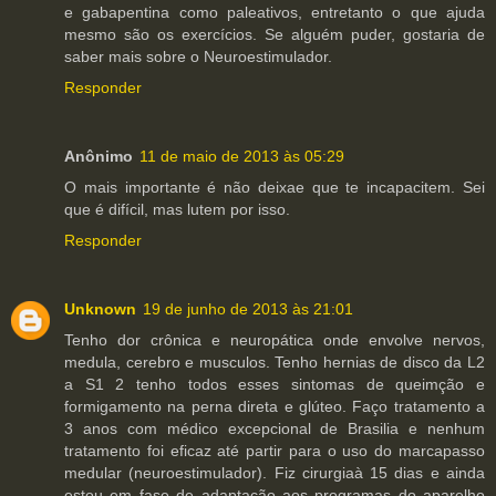
e gabapentina como paleativos, entretanto o que ajuda
mesmo são os exercícios. Se alguém puder, gostaria de
saber mais sobre o Neuroestimulador.
Responder
Anônimo
11 de maio de 2013 às 05:29
O mais importante é não deixae que te incapacitem. Sei
que é difícil, mas lutem por isso.
Responder
Unknown
19 de junho de 2013 às 21:01
Tenho dor crônica e neuropática onde envolve nervos,
medula, cerebro e musculos. Tenho hernias de disco da L2
a S1 2 tenho todos esses sintomas de queimção e
formigamento na perna direta e glúteo. Faço tratamento a
3 anos com médico excepcional de Brasilia e nenhum
tratamento foi eficaz até partir para o uso do marcapasso
medular (neuroestimulador). Fiz cirurgiaà 15 dias e ainda
estou em fase de adaptação aos programas do aparelho