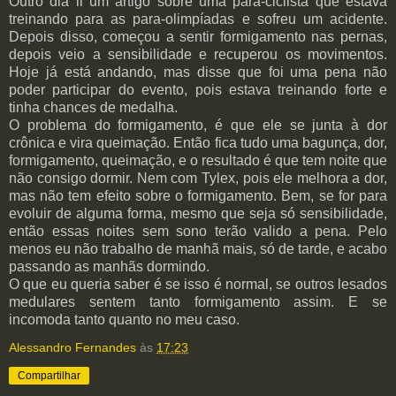
Outro dia li um artigo sobre uma para-ciclista que estava
treinando para as para-olimpíadas e sofreu um acidente.
Depois disso, começou a sentir formigamento nas pernas,
depois veio a sensibilidade e recuperou os movimentos.
Hoje já está andando, mas disse que foi uma pena não
poder participar do evento, pois estava treinando forte e
tinha chances de medalha.
O problema do formigamento, é que ele se junta à dor
crônica e vira queimação. Então fica tudo uma bagunça, dor,
formigamento, queimação, e o resultado é que tem noite que
não consigo dormir. Nem com Tylex, pois ele melhora a dor,
mas não tem efeito sobre o formigamento. Bem, se for para
evoluir de alguma forma, mesmo que seja só sensibilidade,
então essas noites sem sono terão valido a pena. Pelo
menos eu não trabalho de manhã mais, só de tarde, e acabo
passando as manhãs dormindo.
O que eu queria saber é se isso é normal, se outros lesados
medulares sentem tanto formigamento assim. E se
incomoda tanto quanto no meu caso.
Alessandro Fernandes
às
17:23
Compartilhar