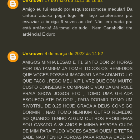
Unknown
17 de maio de 2021 às 18:52
Amigo eu fui lesado por esquistossomose medular! Da
cintura abaixo pega fogo 🔥 faço cateterismo pra
esvaziar a bexiga 6 vezes ao dia! Não tem nada pra
está ardência! Já tomei de tudo ! Nem Canabidiol tira
ardência! E duro
Unknown
4 de março de 2022 às 14:52
AMIGOS MINHA LESAO E T1 SINTO DOR 24 HORAS
POR DIA TAMBEM JA TOMEI TODOS OS REMEDIOS
QUE VOCES POSSAM IMAGINAR NADA ADIANTOU O
QUE FACO , PEGO MEU KIT LIVRE QUE COM MUITO
CUSTO CONSEGUIR COMPRAR E VOU DA UM ROLE
PRAIA SHOW JOGOS ETC , TOMO UMA GELADA
ESQUECO ATE DA DOR , PARA DORMIR TOMO UM
RIVOTRIL DE 0,25 HOJE GRACA A DEUS CONSIGO
DORMIR , NAO TOMO NENHUM OUTRO REMEDIO
SO QUANDO TENHO ALGUM OUTROS PROBLEMAS
SOU CASADO A 35 ANOS E MINHA ESPOSA CUIDA
DE MIM PARA TUDO VOCES SABEM QUEM E TETRA
SABE NAO TENHO FORCAS PARA RODA A CADEIRA