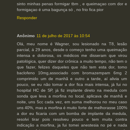
sinto minhas penas formigar tbm , e queimaçao com dor e
formigaçao é uma bagunça só , no frio fica pior
Responder
Anônimo
11 de julho de 2017 às 10:54
Olá, meu nome é Wagner, sou lesionado na T8, lesão
parcial, á 29 anos, desde o começo tenho uma queimação
intensa e dolorosa, os médicos me disseram que virou
patológica, quer dizer dor crônica a muito tempo, não tem o
que fazer, felizes daqueles que não tem esta dor, tomo
baclofeno 10mg,associado com bromazempam 6mg 2
comprimido um de manhã e outro a tarde, aí alivia um
pouco, se eu não tomar a dor fica mais intensa, já fui no
hospital HC de SP, já fiz implante direto na medula com
sonda que leva a morfina no local, aplicava de manhã e
noite, uns 5cc cada vez, em suma melhorou no meu caso
uns 40%, mas a morfina é muito forte de melhorasse 100%
a dor eu ficaria com um bomba de implante da medula,
resolvi tirar pois resolveu pouco e tem muita contra
indicação a morfina, ja fui tomei anestesia no pé e nada