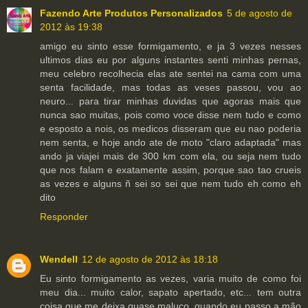
Fazendo Arte Produtos Personalizados
5 de agosto de
2012 às 19:38
amigo eu sinto esse formigamento, e ja 3 vezes nesses
ultimos dias eu por alguns instantes senti minhas pernas,
meu celebro recolhecia elas ate sentei na cama com uma
senta facilidade, mas todas as veses passou, vou ao
neuro... para tirar minhas duvidas que agoras mais que
nunca sao muitas, pois como voce disse nem tudo e como
e esposto a nois, os medicos disseram que eu nao poderia
nem senta, e hoje ando ate de moto "claro adaptada" mas
ando ja viajei mais de 300 km com ela, ou seja nem tudo
que nos falam e exatamente assim, porque sao tao crueis
as vezes e alguns ñ sei so sei que nem tudo eh como eh
dito
Responder
Wendell
12 de agosto de 2012 às 18:18
Eu sinto formigamento as vezes, varia muito de como foi
meu dia... muito calor, sapato apertado, etc... tem outra
coisa que me deixa quase maluco, quando eu passo a mão